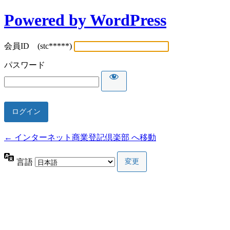
Powered by WordPress
会員ID (stc*****)
パスワード
← インターネット商業登記倶楽部 へ移動
言語