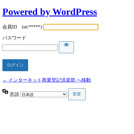
Powered by WordPress
会員ID (stc*****)
パスワード
← インターネット商業登記倶楽部 へ移動
言語