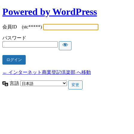
Powered by WordPress
会員ID (stc*****)
パスワード
← インターネット商業登記倶楽部 へ移動
言語