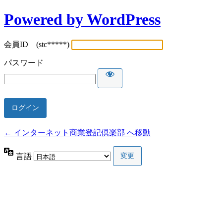
Powered by WordPress
会員ID (stc*****)
パスワード
← インターネット商業登記倶楽部 へ移動
言語