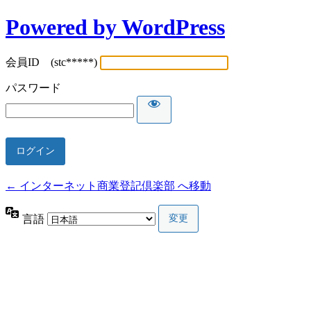
Powered by WordPress
会員ID (stc*****)
パスワード
← インターネット商業登記倶楽部 へ移動
言語