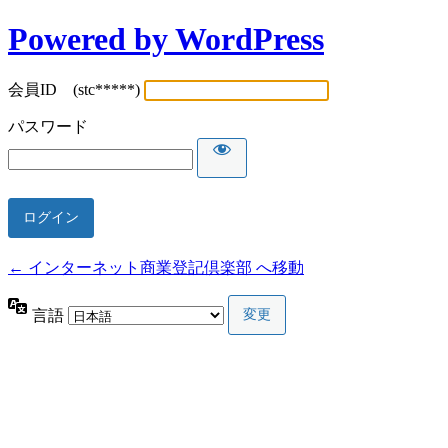
Powered by WordPress
会員ID (stc*****)
パスワード
← インターネット商業登記倶楽部 へ移動
言語