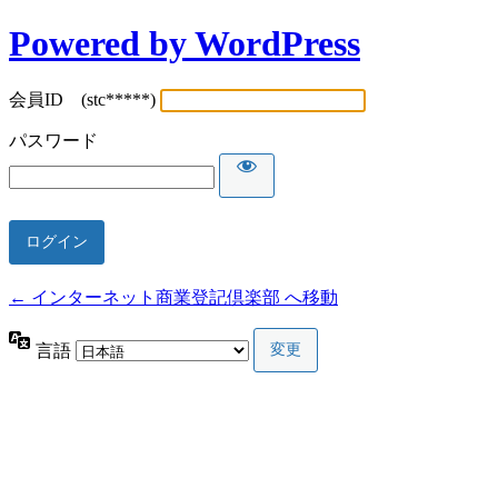
Powered by WordPress
会員ID (stc*****)
パスワード
← インターネット商業登記倶楽部 へ移動
言語