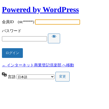
Powered by WordPress
会員ID (stc*****)
パスワード
← インターネット商業登記倶楽部 へ移動
言語