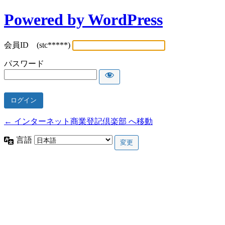
Powered by WordPress
会員ID (stc*****)
パスワード
← インターネット商業登記倶楽部 へ移動
言語