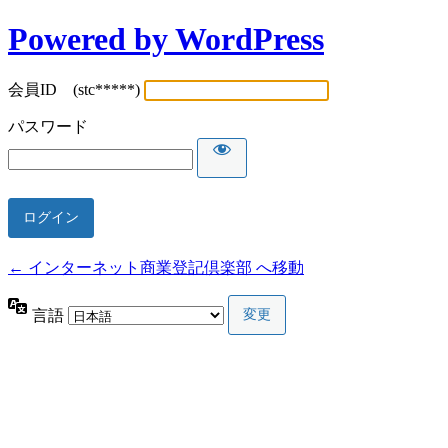
Powered by WordPress
会員ID (stc*****)
パスワード
← インターネット商業登記倶楽部 へ移動
言語