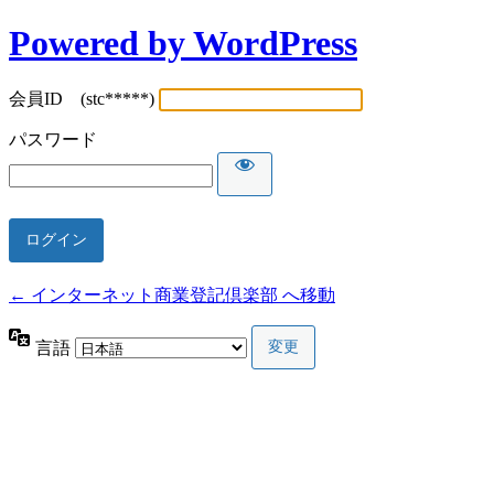
Powered by WordPress
会員ID (stc*****)
パスワード
← インターネット商業登記倶楽部 へ移動
言語