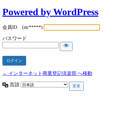
Powered by WordPress
会員ID (stc*****)
パスワード
← インターネット商業登記倶楽部 へ移動
言語