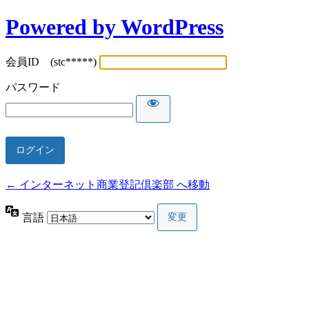
Powered by WordPress
会員ID (stc*****)
パスワード
← インターネット商業登記倶楽部 へ移動
言語