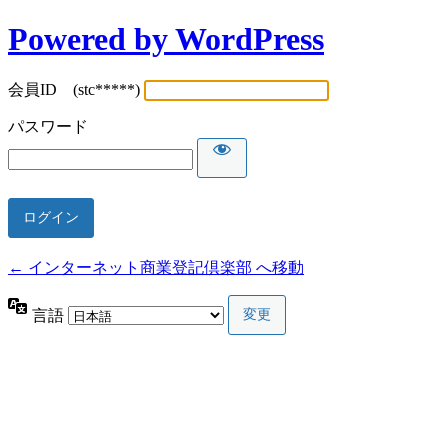
Powered by WordPress
会員ID (stc*****)
パスワード
← インターネット商業登記倶楽部 へ移動
言語