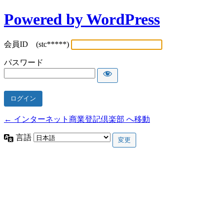
Powered by WordPress
会員ID (stc*****)
パスワード
← インターネット商業登記倶楽部 へ移動
言語