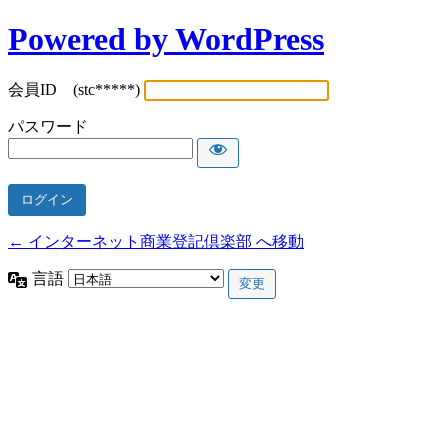
Powered by WordPress
会員ID (stc*****)
パスワード
← インターネット商業登記倶楽部 へ移動
言語