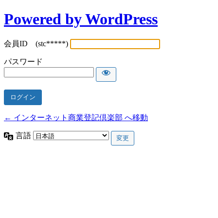
Powered by WordPress
会員ID (stc*****)
パスワード
← インターネット商業登記倶楽部 へ移動
言語