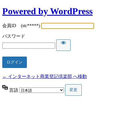
Powered by WordPress
会員ID (stc*****)
パスワード
← インターネット商業登記倶楽部 へ移動
言語