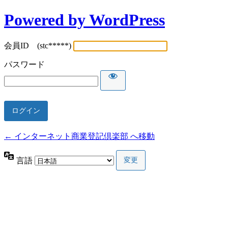
Powered by WordPress
会員ID (stc*****)
パスワード
← インターネット商業登記倶楽部 へ移動
言語