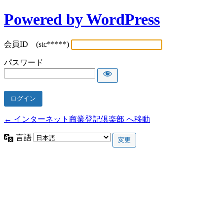
Powered by WordPress
会員ID (stc*****)
パスワード
← インターネット商業登記倶楽部 へ移動
言語