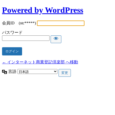
Powered by WordPress
会員ID (stc*****)
パスワード
← インターネット商業登記倶楽部 へ移動
言語