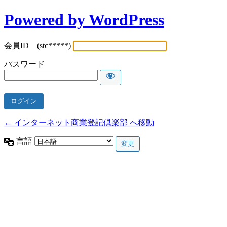
Powered by WordPress
会員ID (stc*****)
パスワード
← インターネット商業登記倶楽部 へ移動
言語