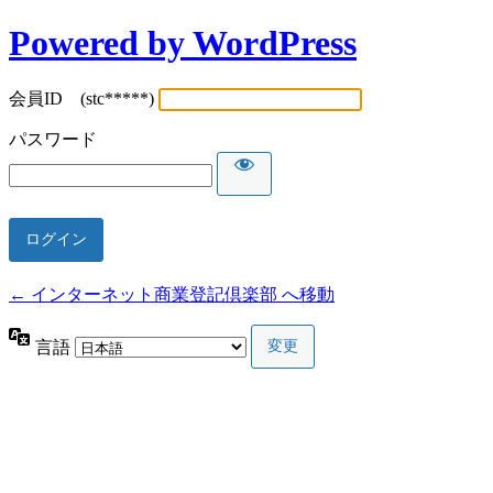
Powered by WordPress
会員ID (stc*****)
パスワード
← インターネット商業登記倶楽部 へ移動
言語