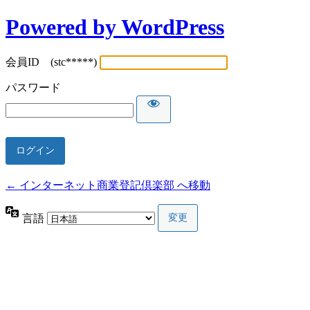
Powered by WordPress
会員ID (stc*****)
パスワード
← インターネット商業登記倶楽部 へ移動
言語