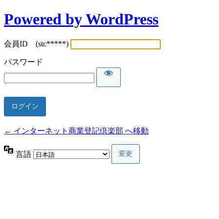
Powered by WordPress
会員ID (stc*****)
パスワード
← インターネット商業登記倶楽部 へ移動
言語