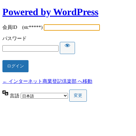
Powered by WordPress
会員ID (stc*****)
パスワード
← インターネット商業登記倶楽部 へ移動
言語