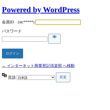
Powered by WordPress
会員ID (stc*****)
パスワード
← インターネット商業登記倶楽部 へ移動
言語