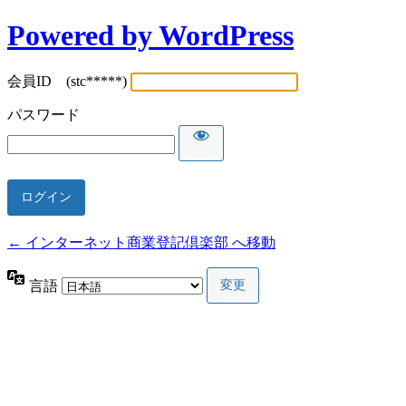
Powered by WordPress
会員ID (stc*****)
パスワード
← インターネット商業登記倶楽部 へ移動
言語