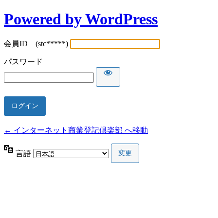
Powered by WordPress
会員ID (stc*****)
パスワード
← インターネット商業登記倶楽部 へ移動
言語