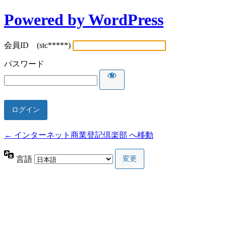
Powered by WordPress
会員ID (stc*****)
パスワード
← インターネット商業登記倶楽部 へ移動
言語