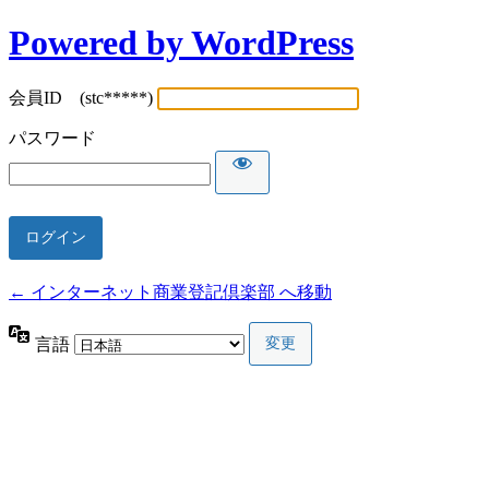
Powered by WordPress
会員ID (stc*****)
パスワード
← インターネット商業登記倶楽部 へ移動
言語