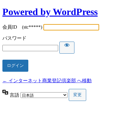
Powered by WordPress
会員ID (stc*****)
パスワード
← インターネット商業登記倶楽部 へ移動
言語