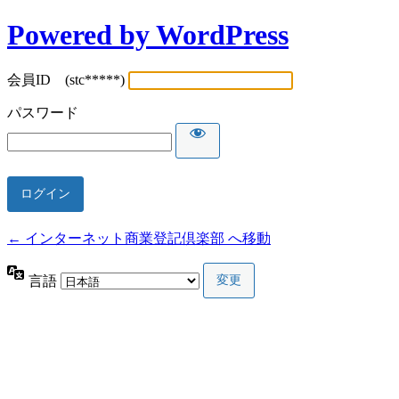
Powered by WordPress
会員ID (stc*****)
パスワード
← インターネット商業登記倶楽部 へ移動
言語