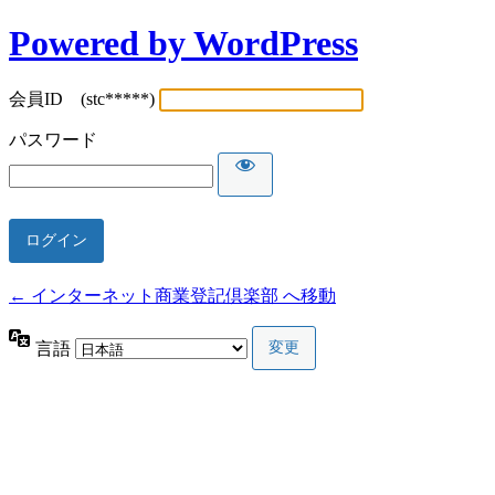
Powered by WordPress
会員ID (stc*****)
パスワード
← インターネット商業登記倶楽部 へ移動
言語