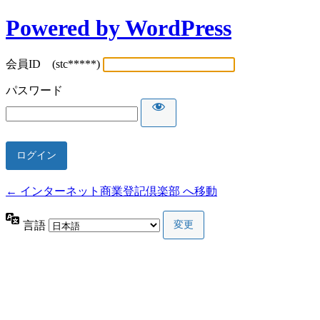
Powered by WordPress
会員ID (stc*****)
パスワード
← インターネット商業登記倶楽部 へ移動
言語