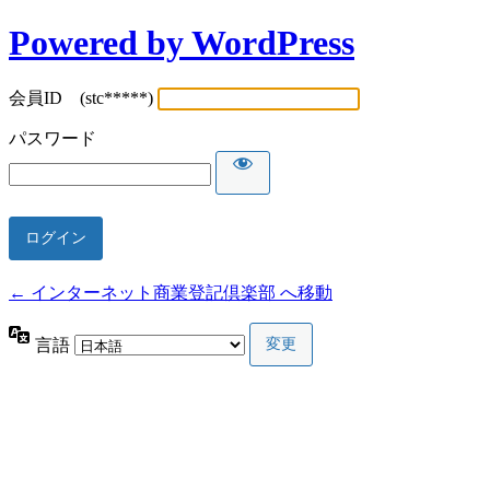
Powered by WordPress
会員ID (stc*****)
パスワード
← インターネット商業登記倶楽部 へ移動
言語