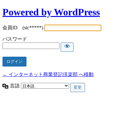
Powered by WordPress
会員ID (stc*****)
パスワード
← インターネット商業登記倶楽部 へ移動
言語