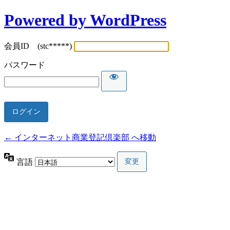
Powered by WordPress
会員ID (stc*****)
パスワード
← インターネット商業登記倶楽部 へ移動
言語