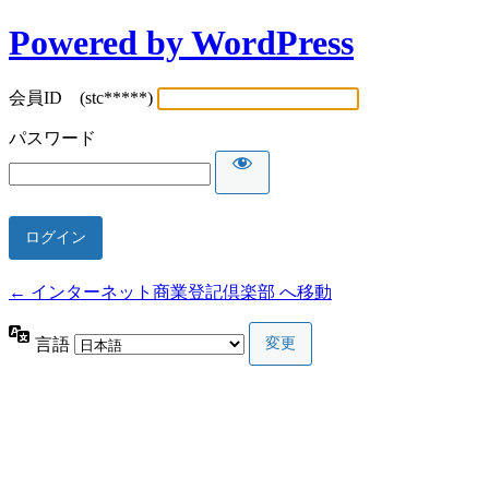
Powered by WordPress
会員ID (stc*****)
パスワード
← インターネット商業登記倶楽部 へ移動
言語