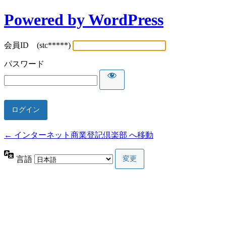
Powered by WordPress
会員ID (stc*****)
パスワード
← インターネット商業登記倶楽部 へ移動
言語