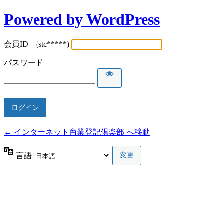
Powered by WordPress
会員ID (stc*****)
パスワード
← インターネット商業登記倶楽部 へ移動
言語