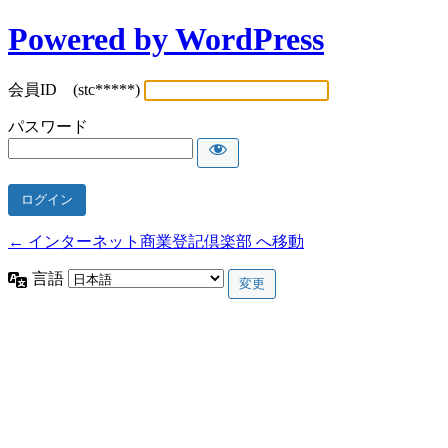
Powered by WordPress
会員ID (stc*****)
パスワード
← インターネット商業登記倶楽部 へ移動
言語