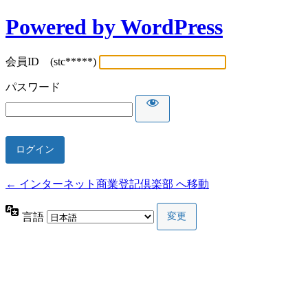
Powered by WordPress
会員ID (stc*****)
パスワード
← インターネット商業登記倶楽部 へ移動
言語