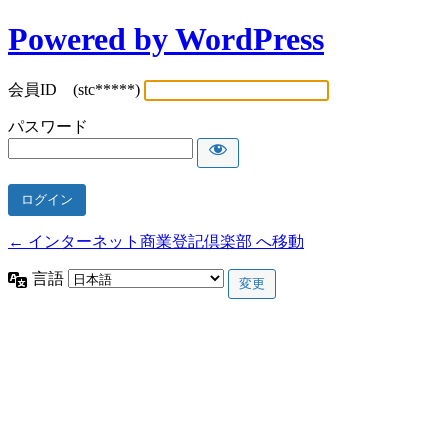
Powered by WordPress
会員ID (stc*****)
パスワード
← インターネット商業登記倶楽部 へ移動
言語