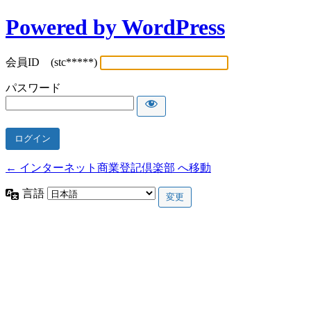
Powered by WordPress
会員ID (stc*****)
パスワード
← インターネット商業登記倶楽部 へ移動
言語