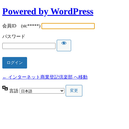
Powered by WordPress
会員ID (stc*****)
パスワード
← インターネット商業登記倶楽部 へ移動
言語