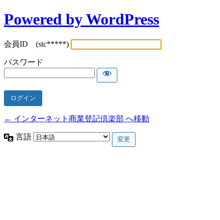
Powered by WordPress
会員ID (stc*****)
パスワード
← インターネット商業登記倶楽部 へ移動
言語