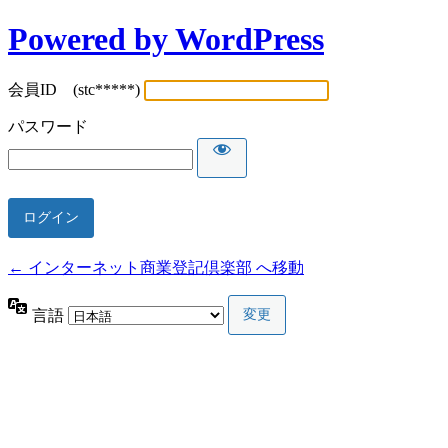
Powered by WordPress
会員ID (stc*****)
パスワード
← インターネット商業登記倶楽部 へ移動
言語