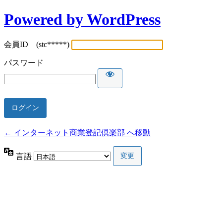
Powered by WordPress
会員ID (stc*****)
パスワード
← インターネット商業登記倶楽部 へ移動
言語