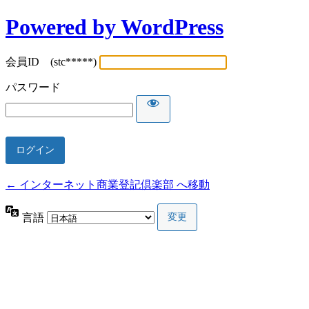
Powered by WordPress
会員ID (stc*****)
パスワード
← インターネット商業登記倶楽部 へ移動
言語